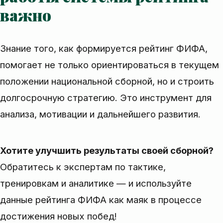
важно
Знание того, как формируется рейтинг ФИФА,
помогает не только ориентироваться в текущем
положении национальной сборной, но и строить
долгосрочную стратегию. Это инструмент для
анализа, мотивации и дальнейшего развития.
Хотите улучшить результаты своей сборной?
Обратитесь к экспертам по тактике,
тренировкам и аналитике — и используйте
данные рейтинга ФИФА как маяк в процессе
достижения новых побед!