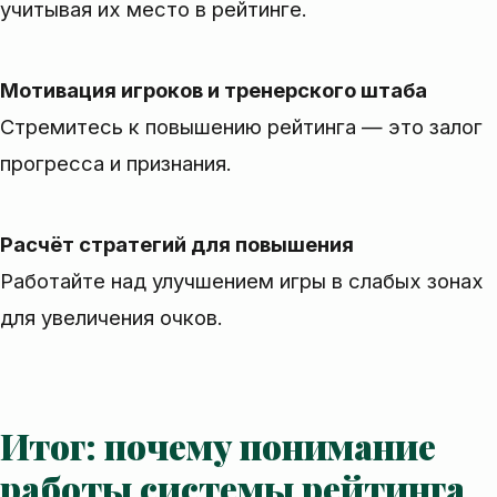
учитывая их место в рейтинге.
Мотивация игроков и тренерского штаба
Стремитесь к повышению рейтинга — это залог
прогресса и признания.
Расчёт стратегий для повышения
Работайте над улучшением игры в слабых зонах
для увеличения очков.
Итог: почему понимание
работы системы рейтинга