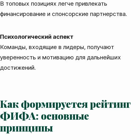
В топовых позициях легче привлекать
финансирование и спонсорские партнерства.
Психологический аспект
Команды, входящие в лидеры, получают
уверенность и мотивацию для дальнейших
достижений.
Как формируется рейтинг
ФИФА: основные
принципы