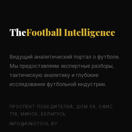
The
Football Intelligence
Ведущий аналитический портал о футболе.
Мы предоставляем экспертные разборы,
тактическую аналитику и глубокие
исследования футбольной индустрии.
ПРОСПЕКТ ПОБЕДИТЕЛЕЙ, ДОМ 59, ОФИС
718, МИНСК, БЕЛАРУСЬ
INFO@KINGTOOL.BY