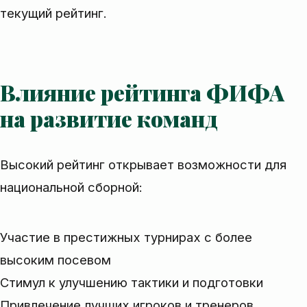
текущий рейтинг.
Влияние рейтинга ФИФА
на развитие команд
Высокий рейтинг открывает возможности для
национальной сборной:
Участие в престижных турнирах с более
высоким посевом
Стимул к улучшению тактики и подготовки
Привлечение лучших игроков и тренеров