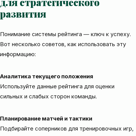
для стратегического
развития
Понимание системы рейтинга — ключ к успеху.
Вот несколько советов, как использовать эту
информацию:
Аналитика текущего положения
Используйте данные рейтинга для оценки
сильных и слабых сторон команды.
Планирование матчей и тактики
Подбирайте соперников для тренировочных игр,